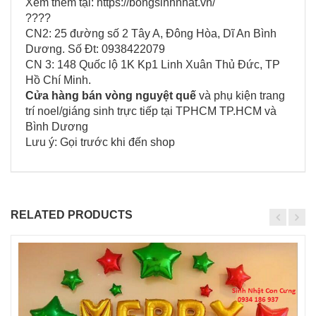
Xem thêm tại: https://bongsinhnhat.vn/
????
CN2: 25 đường số 2 Tây A, Đông Hòa, Dĩ An Bình
Dương. Số Đt: 0938422079
CN 3: 148 Quốc lộ 1K Kp1 Linh Xuân Thủ Đức, TP
Hồ Chí Minh.
Cửa hàng bán vòng nguyệt quế
và phụ kiện trang
trí noel/giáng sinh trực tiếp tại TPHCM TP.HCM và
Bình Dương
Lưu ý: Gọi trước khi đến shop
RELATED PRODUCTS