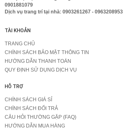
0901881079
Dịch vụ trang trí tại nhà: 0903261267 - 0963208953
TÀI KHOẢN
TRANG CHỦ
CHÍNH SÁCH BẢO MẬT THÔNG TIN
HƯỚNG DẪN THANH TOÁN
QUY ĐỊNH SỬ DỤNG DỊCH VỤ
HỖ TRỢ
CHÍNH SÁCH GIÁ SỈ
CHÍNH SÁCH ĐỔI TRẢ
CÂU HỎI THƯỜNG GẶP (FAQ)
HƯỚNG DẪN MUA HÀNG