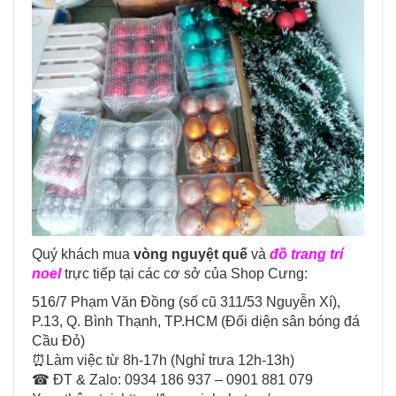
Quý khách mua
vòng nguyệt quế
và
đồ trang trí
noel
trực tiếp tại các cơ sở của Shop Cưng:
516/7 Phạm Văn Đồng (số cũ 311/53 Nguyễn Xí),
P.13, Q. Bình Thạnh, TP.HCM (Đối diện sân bóng đá
Cầu Đỏ)
⏰Làm việc từ 8h-17h (Nghỉ trưa 12h-13h)
☎ ĐT & Zalo: 0934 186 937 – 0901 881 079