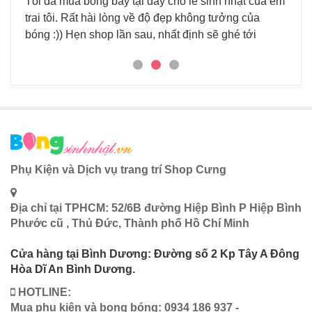
Tôi đã mua bóng bay tại đây cho lễ sinh nhật của em
Đã đ
trai tôi. Rất hài lòng về độ đẹp không tưởng của
nhi
 tại
bóng :)) Hẹn shop lần sau, nhất định sẽ ghé tới
háu.
Phụ Kiện và Dịch vụ trang trí Shop Cưng
Địa chỉ tại TPHCM: 52/6B đường Hiệp Bình P Hiệp Bình
Phước cũ , Thủ Đức, Thành phố Hồ Chí Minh
Cửa hàng tại Bình Dương: Đường số 2 Kp Tây A Đông
Hòa Dĩ An Bình Dương.
HOTLINE:
Mua phụ kiện và bong bóng: 0934 186 937 -