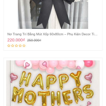
Nơ Trang Trí Bằng Mút Xốp 60x80cm – Phụ Kiện Decor Tiệc Cưới, Sinh Nhật
220.000
₫
250.000
₫
Thêm vào giỏ