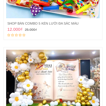
SHOP BÁN COMBO 5 KÈN LƯỠI ĐA SẮC MÀU
12.000
₫
25.000
₫
Thêm vào giỏ