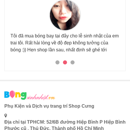
Tôi đã mua bóng bay tại đây cho lễ sinh nhật của em
Đã đ
trai tôi. Rất hài lòng về độ đẹp không tưởng của
nhi
 tại
bóng :)) Hẹn shop lần sau, nhất định sẽ ghé tới
háu.
Phụ Kiện và Dịch vụ trang trí Shop Cưng
Địa chỉ tại TPHCM: 52/6B đường Hiệp Bình P Hiệp Bình
Phước cũ , Thủ Đức, Thành phố Hồ Chí Minh