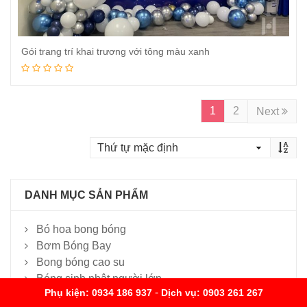
Gói trang trí khai trương với tông màu xanh
Đọc tiếp
1
2
Next
DANH MỤC SẢN PHẨM
Bó hoa bong bóng
Bơm Bóng Bay
Bong bóng cao su
Bóng sinh nhật người lớn
-
Phụ kiện: 0934 186 937
Dịch vụ: 0903 261 267
Bóng trang trí đám cưới