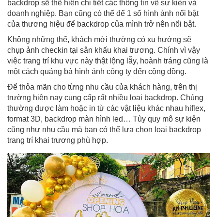
backdrop sẽ thể hiện chi tiết các thông tin về sự kiện và
doanh nghiệp. Bạn cũng có thể để 1 số hình ảnh nổi bật
của thương hiệu để backdrop của mình trở nên nổi bật.
Không những thế, khách mời thường có xu hướng sẽ
chụp ảnh checkin tại sân khấu khai trương. Chính vì vậy
việc trang trí khu vực này thật lộng lẫy, hoành tráng cũng là
một cách quảng bá hình ảnh công ty đến cộng đồng.
Để thỏa mãn cho từng nhu cầu của khách hàng, trên thị
trường hiện nay cung cấp rất nhiều loại backdrop. Chúng
thường được làm hoặc in từ các vật liệu khác nhau hiflex,
format 3D, backdrop màn hình led… Tùy quy mô sự kiện
cũng như nhu cầu mà bạn có thể lựa chọn loại backdrop
trang trí khai trương phù hợp.