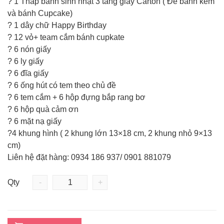
? 1 Tháp bánh sinh nhật 3 tầng giấy Carton ( Để bánh kem
và bánh Cupcake)
? 1 dây chữ Happy Birthday
? 12 vỏ+ team cắm bánh cupkate
? 6 nón giấy
? 6 ly giấy
? 6 đĩa giấy
? 6 ống hút có tem theo chủ đề
? 6 tem cắm + 6 hộp đựng bắp rang bơ
? 6 hộp quà cảm ơn
? 6 mặt nạ giấy
?4 khung hình ( 2 khung lớn 13×18 cm, 2 khung nhỏ 9×13
cm)
Liên hệ đặt hàng: 0934 186 937/ 0901 881079
Qty
-
+