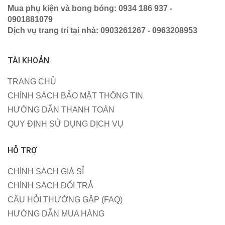
Mua phụ kiện và bong bóng: 0934 186 937 -
0901881079
Dịch vụ trang trí tại nhà: 0903261267 - 0963208953
TÀI KHOẢN
TRANG CHỦ
CHÍNH SÁCH BẢO MẬT THÔNG TIN
HƯỚNG DẪN THANH TOÁN
QUY ĐỊNH SỬ DỤNG DỊCH VỤ
HỖ TRỢ
CHÍNH SÁCH GIÁ SỈ
CHÍNH SÁCH ĐỔI TRẢ
CÂU HỎI THƯỜNG GẶP (FAQ)
HƯỚNG DẪN MUA HÀNG