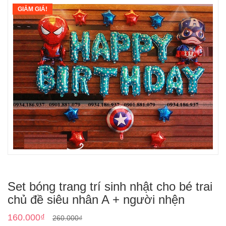
GIẢM GIÁ!
Set bóng trang trí sinh nhật cho bé trai
chủ đề siêu nhân A + người nhện
160.000
₫
260.000
₫