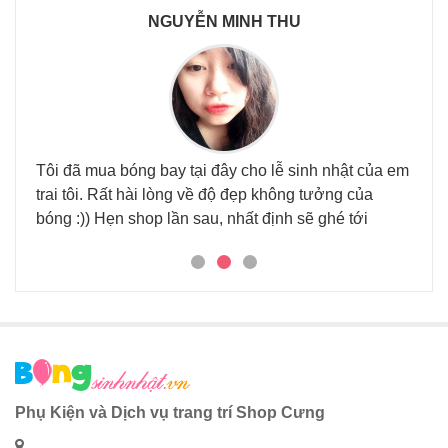
NGUYỄN MINH THU
Tôi đã mua bóng bay tại đây cho lễ sinh nhật của em
Đã đ
trai tôi. Rất hài lòng về độ đẹp không tưởng của
nhi
 tại
bóng :)) Hẹn shop lần sau, nhất định sẽ ghé tới
háu.
Phụ Kiện và Dịch vụ trang trí Shop Cưng