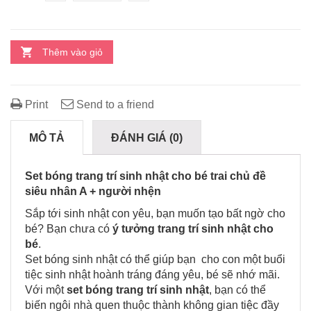
Thêm vào giỏ
Print
Send to a friend
MÔ TẢ
ĐÁNH GIÁ (0)
BÌNH LUẬN
Set bóng trang trí sinh nhật cho bé trai chủ đề
siêu nhân A + người nhện
Sắp tới sinh nhật con yêu, bạn muốn tạo bất ngờ cho
bé? Bạn chưa có
ý tưởng trang trí sinh nhật cho
bé
.
Set bóng sinh nhật có thể giúp bạn cho con một buổi
tiệc sinh nhật hoành tráng đáng yêu, bé sẽ nhớ mãi.
Với một
set bóng trang trí sinh nhật
, bạn có thể
biến ngôi nhà quen thuộc thành không gian tiệc đầy