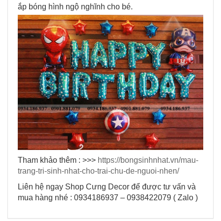
ắp bóng hình ngộ nghĩnh cho bé.
Tham khảo thêm : >>>
https://bongsinhnhat.vn/mau-
trang-tri-sinh-nhat-cho-trai-chu-de-nguoi-nhen/
Liên hệ ngay Shop Cưng Decor để được tư vấn và
mua hàng nhé
: 0934186937 – 0938422079 ( Zalo )