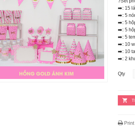
?Set phu
➡️: 15 
➡️: 5 nó
➡️: 5 h
➡️: 5 h
➡️: 5 t
➡️: 10 
➡️: 10 
➡️: 2 k
Qty
T
Print