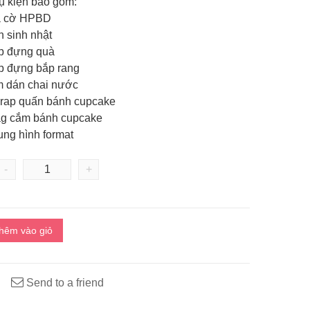
̣ kiện bao gồm:
lá cờ HPBD
n sinh nhật
ộp đựng quà
ộp đựng bắp rang
em dán chai nước
wrap quấn bánh cupcake
tag cắm bánh cupcake
hung hình format
-
+
hêm vào giỏ
Send to a friend