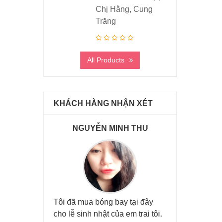
Chị Hằng, Cung
Trăng
All Products
KHÁCH HÀNG NHẬN XÉT
NH LONG
NGUYỄN MINH THU
VŨ MIN
Tôi đã mua bóng bay tại đây
Đã được các b
cho lễ sinh nhật của em trai tôi.
ty hỗ trợ trang t
 chú, cháu đã