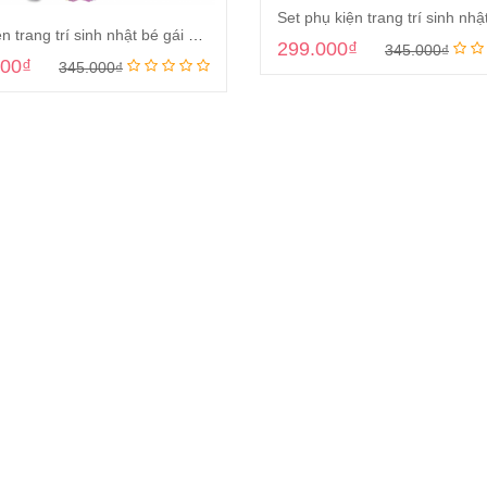
Phụ kiện trang trí sinh nhật bé gái chủ đề công chúa Disney
299.000
₫
345.000
₫
000
₫
345.000
₫
Thêm vào giỏ
Thêm vào giỏ