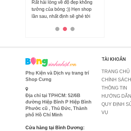
Rất hài lòng về độ đẹp không
tiệc lớn cho k
 tại Bóng sinh
tưởng của bóng :)) Hẹn shop
rất hài lòn
inh nhật lần 1
lần sau, nhất định sẽ ghé tới
TÀI KHOẢN
TRANG CHỦ
Phụ Kiện và Dịch vụ trang trí
Shop Cưng
CHÍNH SÁCH
THÔNG TIN
Địa chỉ tại TPHCM: 52/6B
HƯỚNG DẪN
đường Hiệp Bình P Hiệp Bình
QUY ĐỊNH S
Phước cũ , Thủ Đức, Thành
VỤ
phố Hồ Chí Minh
Cửa hàng tại Bình Dương: