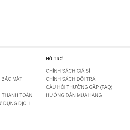
hách hàng. Mình
Rất hài lòng v
nhờ bố mua bóng tại Bóng sinh
g về dịch vụ.
tưởng của bón
nhật trong ngày sinh nhật lần 1
lần sau, nhất đ
của cháu.
HỖ TRỢ
CHÍNH SÁCH GIÁ SỈ
 BẢO MẬT
CHÍNH SÁCH ĐỔI TRẢ
CÂU HỎI THƯỜNG GẶP (FAQ)
 THANH TOÁN
HƯỚNG DẪN MUA HÀNG
Ử DỤNG DỊCH