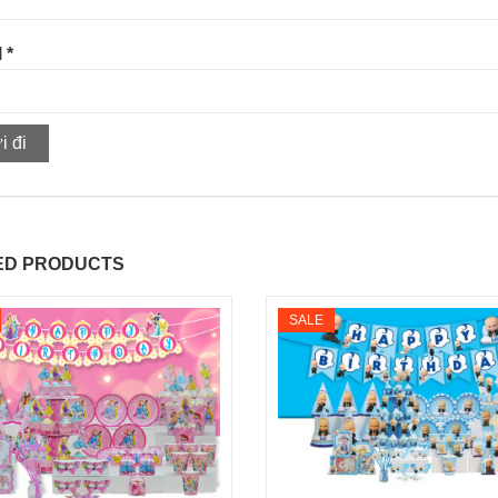
l
*
ED PRODUCTS
SALE