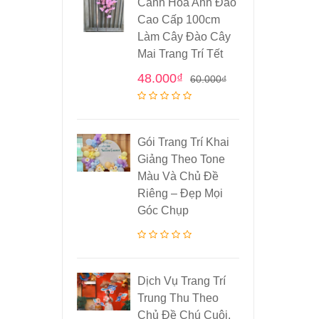
Cành Hoa Anh Đào
Cao Cấp 100cm
Làm Cây Đào Cây
Mai Trang Trí Tết
48.000
₫
60.000
₫
Gói Trang Trí Khai
Giảng Theo Tone
Màu Và Chủ Đề
Riêng – Đẹp Mọi
Góc Chụp
Dịch Vụ Trang Trí
Trung Thu Theo
Chủ Đề Chú Cuội,