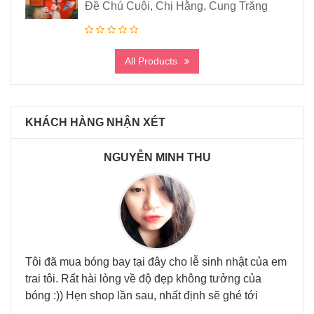
Đề Chú Cuội, Chị Hằng, Cung Trăng
All Products
KHÁCH HÀNG NHẬN XÉT
NGUYỄN MINH THU
Tôi đã mua bóng bay tại đây cho lễ sinh nhật của em
Đã đ
trai tôi. Rất hài lòng về độ đẹp không tưởng của
nhi
 tại
bóng :)) Hẹn shop lần sau, nhất định sẽ ghé tới
háu.