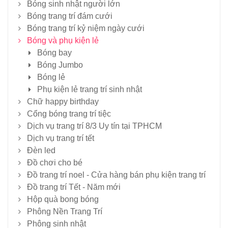
Bóng sinh nhật người lớn
Bóng trang trí đám cưới
Bóng trang trí kỷ niệm ngày cưới
Bóng và phụ kiện lẻ
Bóng bay
Bóng Jumbo
Bóng lẻ
Phụ kiện lẻ trang trí sinh nhật
Chữ happy birthday
Cổng bóng trang trí tiệc
Dịch vụ trang trí 8/3 Uy tín tại TPHCM
Dịch vụ trang trí tết
Đèn led
Đồ chơi cho bé
Đồ trang trí noel - Cửa hàng bán phụ kiện trang trí
Đồ trang trí Tết - Năm mới
Hộp quà bong bóng
Phông Nền Trang Trí
Phông sinh nhật