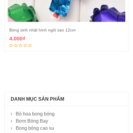
Bóng sinh nhật hình ngôi sao 12cm
4.000
₫
Thêm vào giỏ
DANH MỤC SẢN PHẨM
Bó hoa bong bóng
Bơm Bóng Bay
Bong bóng cao su