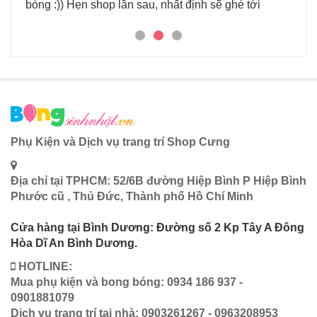
bóng :)) Hẹn shop lần sau, nhất định sẽ ghé tới
háu.
Phụ Kiện và Dịch vụ trang trí Shop Cưng
Địa chỉ tại TPHCM: 52/6B đường Hiệp Bình P Hiệp Bình
Phước cũ , Thủ Đức, Thành phố Hồ Chí Minh
Cửa hàng tại Bình Dương: Đường số 2 Kp Tây A Đông
Hòa Dĩ An Bình Dương.
HOTLINE:
Mua phụ kiện và bong bóng: 0934 186 937 -
0901881079
Dịch vụ trang trí tại nhà: 0903261267 - 0963208953