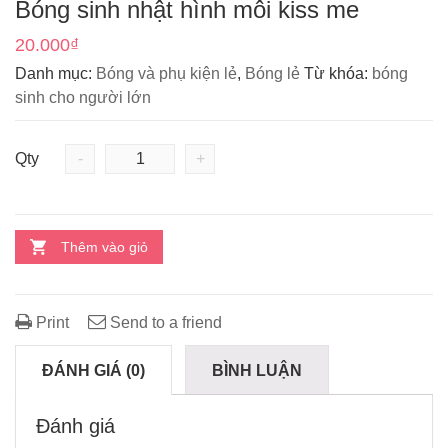
Bóng sinh nhật hình môi kiss me
20.000
₫
Danh mục:
Bóng và phụ kiện lẻ
,
Bóng lẻ
Từ khóa:
bóng
sinh cho người lớn
Qty
-
+
Thêm vào giỏ
Print
Send to a friend
ĐÁNH GIÁ (0)
BÌNH LUẬN
Đánh giá