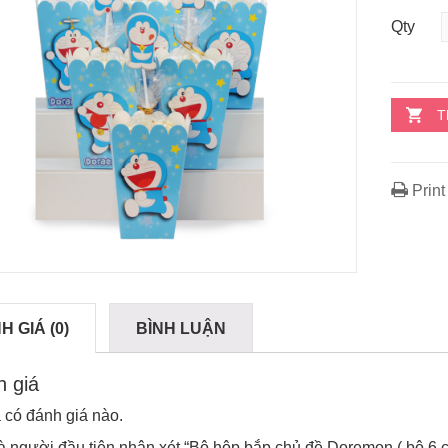
Qty
T
Print
H GIÁ (0)
BÌNH LUẬN
 giá
có đánh giá nào.
à người đầu tiên nhận xét “Bộ hộp bắp chủ đề Doremon ( bộ 6 c