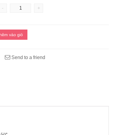
-
+
hêm vào giỏ
Send to a friend
ái)”