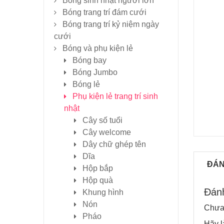
Bóng sinh nhật người lớn
Bóng trang trí đám cưới
Bóng trang trí kỷ niệm ngày
cưới
Bóng và phụ kiện lẻ
Bóng bay
Bóng Jumbo
Bóng lẻ
Phụ kiện lẻ trang trí sinh
nhật
Cây số tuổi
Cây welcome
Dây chữ ghép tên
Dĩa
ĐÁN
Hộp bắp
Hộp quà
Đánh
Khung hình
Nón
Chưa 
Pháo
Hãy l