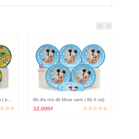
Bộ dĩa chủ đề rừng xanh safari ( bộ 6 cái)
Bộ dĩa chủ đề Minie xanh ( Bộ 6 cái)
Bộ dĩa
12.000
₫
12.0
Thêm vào giỏ