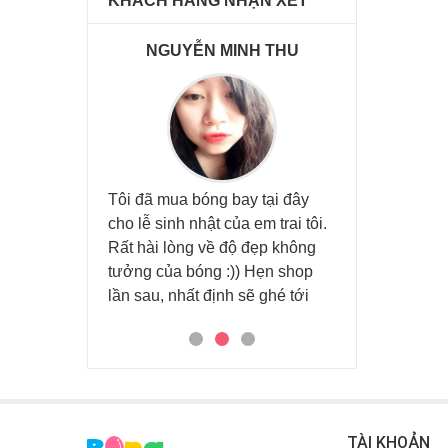
KHÁCH HÀNG NHẬN XÉT
NH LONG
NGUYỄN MINH THU
VŨ MIN
Tôi đã mua bóng bay tại đây
Đã được các b
cho lễ sinh nhật của em trai tôi.
ty hỗ trợ trang t
 chú, cháu đã
Rất hài lòng về độ đẹp không
tiệc lớn cho k
 tại Bóng sinh
tưởng của bóng :)) Hẹn shop
rất hài lòn
inh nhật lần 1
lần sau, nhất định sẽ ghé tới
TÀI KHOẢN