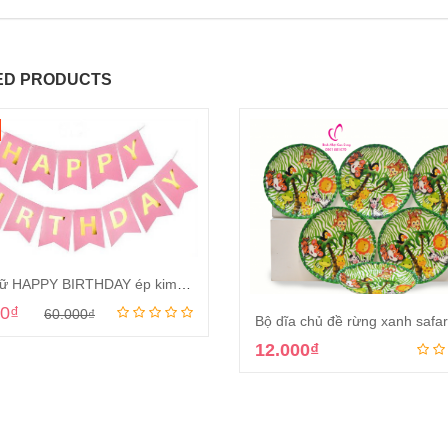
ED PRODUCTS
Dây chữ HAPPY BIRTHDAY ép kim màu hồng
00
₫
60.000
₫
Thêm vào giỏ
12.000
₫
Thêm vào giỏ