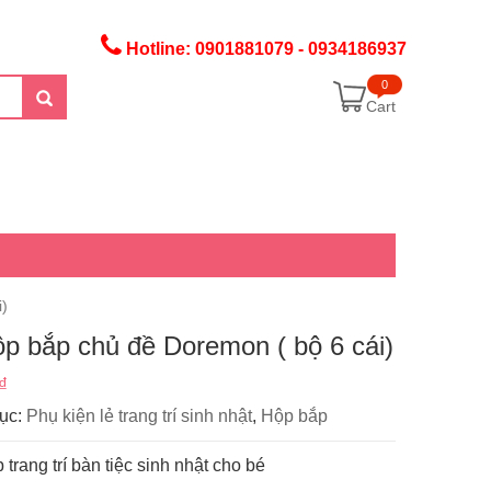
Hotline: 0901881079 - 0934186937
0
Cart
i)
p bắp chủ đề Doremon ( bộ 6 cái)
₫
ục:
Phụ kiện lẻ trang trí sinh nhật
,
Hộp bắp
trang trí bàn tiệc sinh nhật cho bé