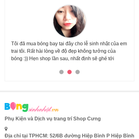
Tôi đã mua bóng bay tại đây cho lễ sinh nhật của em
Đã đ
trai tôi. Rất hài lòng về độ đẹp không tưởng của
nhi
 tại
bóng :)) Hẹn shop lần sau, nhất định sẽ ghé tới
háu.
Phụ Kiện và Dịch vụ trang trí Shop Cưng
Địa chỉ tại TPHCM: 52/6B đường Hiệp Bình P Hiệp Bình