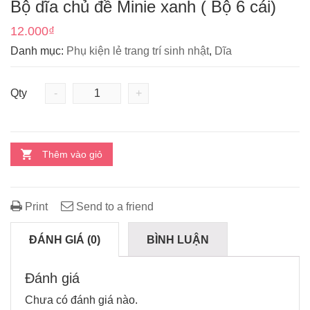
Bộ dĩa chủ đề Minie xanh ( Bộ 6 cái)
12.000
₫
Danh mục:
Phụ kiện lẻ trang trí sinh nhật
,
Dĩa
Qty
-
+
Thêm vào giỏ
Print
Send to a friend
ĐÁNH GIÁ (0)
BÌNH LUẬN
Đánh giá
Chưa có đánh giá nào.